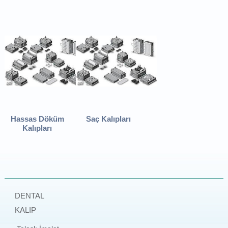
Hassas Döküm
Saç Kalıpları
Kalıpları
DENTAL
KALIP