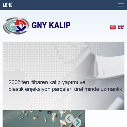
MENÜ
Anasayfa
›
ÜRÜNLER
›
KALIP
›
Talaşlı İmalat
›
Torna İmalat
Grubu
Torna İmalat Grubu